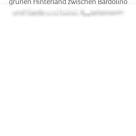
grünen Hinterland zwischen Bardolino
Jetzt buchen
und Garda und bietet Appartements
für jeden Geschmack und Bedarf.
Beschreibung
Egal ob Sie eine romantische Zeit zu
zweit, einen Familienurlaub oder einen
Aufenthalt mit Freunden planen – bei
uns sind Sie herzlich willkommen. Die
Anlage ist von Weinbergen und
Olivenhainen umgeben und bietet
einen atemberaubenden Blick auf den